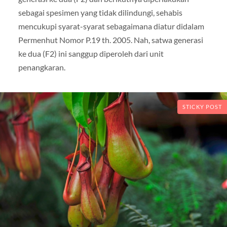
sebagai spesimen yang tidak dilindungi, sehabis
mencukupi syarat-syarat sebagaimana diatur didalam
Permenhut Nomor P.19 th. 2005. Nah, satwa generasi
ke dua (F2) ini sanggup diperoleh dari unit
penangkaran.
STICKY POST